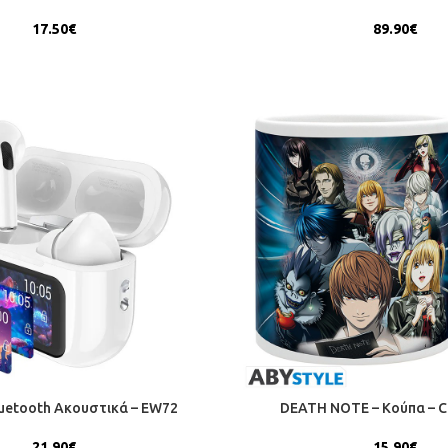
17.50
€
89.90
€
uetooth Ακουστικά – EW72
DEATH NOTE – Κούπα – C
21.90
€
15.90
€