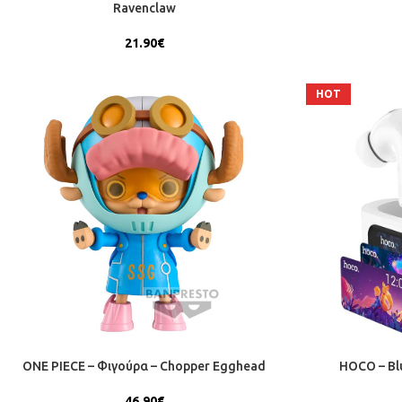
Ravenclaw
21.90
€
HOT
ONE PIECE – Φιγούρα – Chopper Egghead
HOCO – Bl
46.90
€