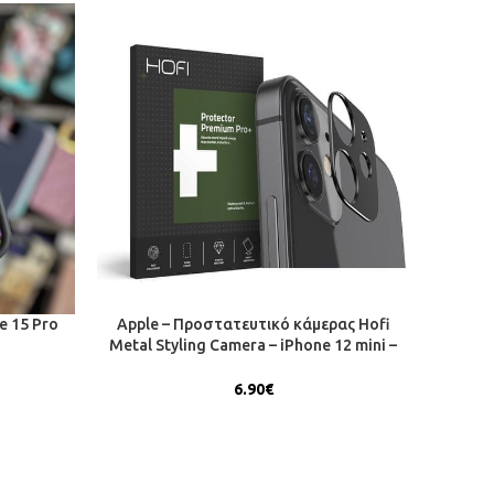
e 15 Pro
Apple – Προστατευτικό κάμερας Hofi
APPL
Metal Styling Camera – iPhone 12 mini –
Black
6.90
€