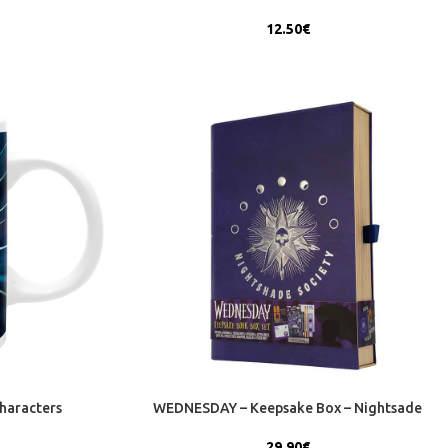
12.50
€
haracters
WEDNESDAY – Keepsake Box – Nightsade
29.90
€