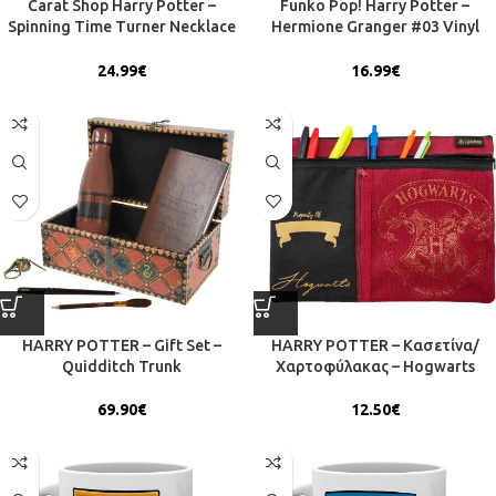
Carat Shop Harry Potter –
Funko Pop! Harry Potter –
Spinning Time Turner Necklace
Hermione Granger #03 Vinyl
(WN0097)
Figure
24.99
€
16.99
€
HARRY POTTER – Gift Set –
HARRY POTTER – Κασετίνα/
Quidditch Trunk
Χαρτοφύλακας – Hogwarts
69.90
€
12.50
€