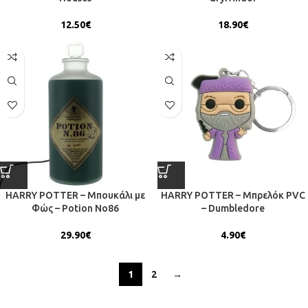
12.50
€
18.90
€
HARRY POTTER – Μπουκάλι με
HARRY POTTER – Μπρελόκ PVC
Φώς – Potion No86
– Dumbledore
29.90
€
4.90
€
1
2
→