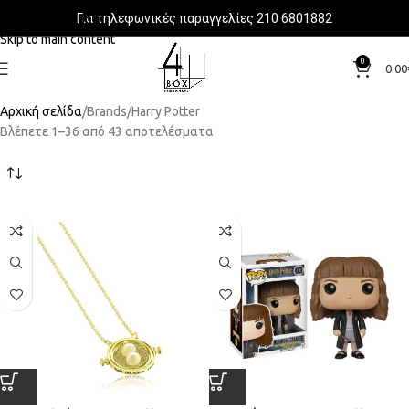
Για τηλεφωνικές παραγγελίες 210 6801882
Skip to navigation
Skip to main content
0
0.00
Αρχική σελίδα
Brands
Harry Potter
Βλέπετε 1–36 από 43 αποτελέσματα