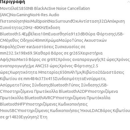
Περιγραφή
Μοντέλο
ES850NB Black
Active Noise Cancellation
(ANC)
Ναι
Gaming
Ναι
Hi-Res Audio
Πιστοποίηση
Ναι
Multipoint
Ναι
Surround
Όχι
Αντίσταση
32Ω
Απόκριση
Συχνότητας
20Hz-40KHz
Έκδοση
Bluetooth
5.4
Εμβέλεια
10m
Ευαισθησία
91±3dB
Θύρα Φόρτισης
USB-
C
Μέγεθος Οδηγού
40mm
Χρώμα
Μαύρο
Τύπος Ακουστικών
Κεφαλής
Over ear
Διαστάσεις Συσκευασίας σε
mm
232.5x198x69.5
Καθαρό Βάρος σε gr
265
Χειριστήρια
Αφής
Ναι
Μικτό Βάρος σε gr
692
Χρόνος αναπαραγωγής
92 ώρες
Χρόνος
αναπαραγωγής(με ANC)
53 ώρες
Χρόνος Φόρτισης
2.5
ώρες
Χωρητικότητα Μπαταρίας
650mAh
Τμχ/Κιβώτιο
20
Διαστάσεις
Κιβωτίου σε mm
484x373x415
Συνδεσιμότητα
Ενσύρματο,
Ασύρματο
Τύπος Σύνδεσης
Bluetooth
Τύπος Σύνδεσης
USB-
C
Υποστηριζόμενα Πρωτόκολλα Bluetooth
A2DP
Υποστηριζόμενα
Πρωτόκολλα Bluetooth
AVRCP
Υποστηριζόμενα Πρωτόκολλα
Bluetooth
HFP
Υποστηριζόμενες Κωδικοποιήσεις
Ήχου
SBC
Υποστηριζόμενες Κωδικοποιήσεις Ήχου
LDAC
Βάρος Κιβωτίου
σε gr
14820
Εγγύηση
2 Έτη