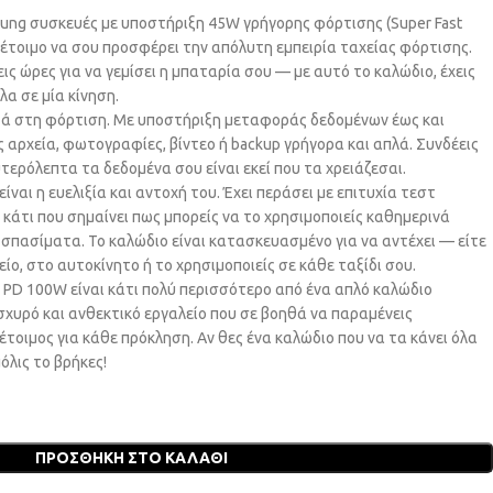
sung συσκευές με υποστήριξη 45W γρήγορης φόρτισης (Super Fast
αι έτοιμο να σου προσφέρει την απόλυτη εμπειρία ταχείας φόρτισης.
εις ώρες για να γεμίσει η μπαταρία σου — με αυτό το καλώδιο, έχεις
λα σε μία κίνηση.
τά στη φόρτιση. Με υποστήριξη μεταφοράς δεδομένων έως και
 αρχεία, φωτογραφίες, βίντεο ή backup γρήγορα και απλά. Συνδέεις
υτερόλεπτα τα δεδομένα σου είναι εκεί που τα χρειάζεσαι.
ναι η ευελιξία και αντοχή του. Έχει περάσει με επιτυχία τεστ
κάτι που σημαίνει πως μπορείς να το χρησιμοποιείς καθημερινά
 σπασίματα. Το καλώδιο είναι κατασκευασμένο για να αντέχει — είτε
ίο, στο αυτοκίνητο ή το χρησιμοποιείς σε κάθε ταξίδι σου.
 PD 100W είναι κάτι πολύ περισσότερο από ένα απλό καλώδιο
ισχυρό και ανθεκτικό εργαλείο που σε βοηθά να παραμένεις
έτοιμος για κάθε πρόκληση. Αν θες ένα καλώδιο που να τα κάνει όλα
όλις το βρήκες!
ΠΡΟΣΘΉΚΗ ΣΤΟ ΚΑΛΆΘΙ