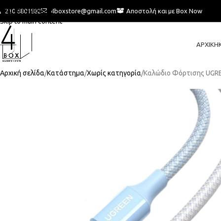
Skip to navigation
210 6801882
4boxstore@gmail.com
Αποστολή και με Box Now
Skip to main content
ΑΡΧΙΚΉ
Αρχική σελίδα
Κατάστημα
Χωρίς κατηγορία
Καλώδιο Φόρτισης UGRE