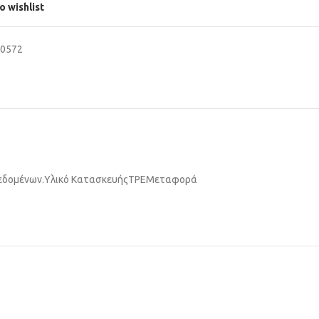
o wishlist
40572
εδομένων.
Υλικό Κατασκευής
TPE
Μεταφορά