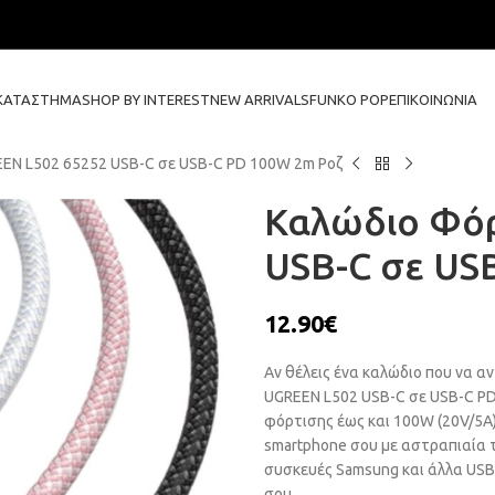
ΚΑΤΆΣΤΗΜΑ
SHOP BY INTEREST
NEW ARRIVALS
FUNKO POP
ΕΠΙΚΟΙΝΩΝΊΑ
EN L502 65252 USB-C σε USB-C PD 100W 2m Ροζ
Καλώδιο Φόρ
USB-C σε US
12.90
€
Αν θέλεις ένα καλώδιο που να α
UGREEN L502 USB-C σε USB-C PD 
φόρτισης έως και 100W (20V/5A) 
smartphone σου με αστραπιαία τ
συσκευές Samsung και άλλα USB
σου.