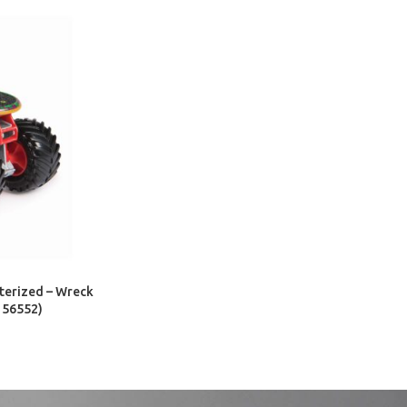
terized – Wreck
0156552)