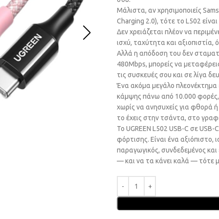
Μάλιστα, αν χρησιμοποιείς Sam
Charging 2.0), τότε το L502 είν
Δεν χρειάζεται πλέον να περιμέν
ισχύ, ταχύτητα και αξιοπιστία, ό
Αλλά η απόδοση του δεν σταμα
480Mbps, μπορείς να μεταφέρεις
τις συσκευές σου και σε λίγα δε
Ένα ακόμα μεγάλο πλεονέκτημα εί
κάμψης πάνω από 10.000 φορές, 
χωρίς να ανησυχείς για φθορά ή
το έχεις στην τσάντα, στο γραφε
Το UGREEN L502 USB-C σε USB-C
φόρτισης. Είναι ένα αξιόπιστο, 
παραγωγικός, συνδεδεμένος και 
— και να τα κάνει καλά — τότε μ