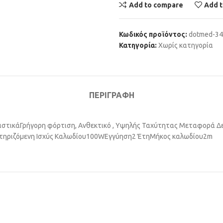
Add to compare
Add t
Κωδικός προϊόντος:
dotmed-3
Κατηγορία:
Χωρίς κατηγορία
ΠΕΡΙΓΡΑΦΉ
ιστικά
Γρήγορη φόρτιση, Ανθεκτικό , Υψηλής Ταχύτητας Μεταφορά Δ
τηριζόμενη Ισχύς Καλωδίου
100W
Εγγύηση
2 Έτη
Μήκος καλωδίου
2m