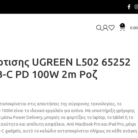
0
0.00
τισης UGREEN L502 65252
B-C PD 100W 2m Ροζ
νταποκρίνεται στις απαιτήσεις της σύγχρονης τεχνολογίας, το
100W είναι το ιδανικό εργαλείο για εσένα. Με υποστήριξη γρήγορης
μέσω Power Delivery, μπορείς να φορτίζεις το laptop, το tablet ή το
αχύτητα και απόλυτη ασφάλεια. Από MacBook Pro και iPad Pro, μέχρι
-C gadgets, αυτό το καλώδιο ανταποκρίνεται πλήρως σε κάθε ανάγκη