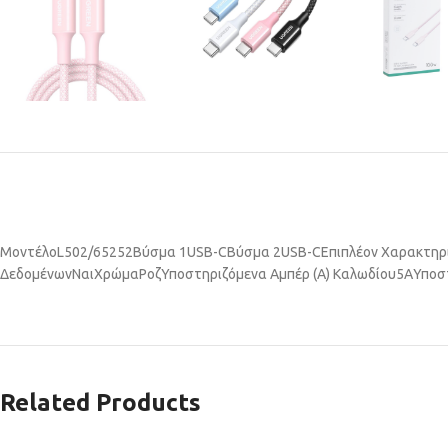
Μοντέλο
L502/65252
Βύσμα 1
USB-C
Βύσμα 2
USB-C
Επιπλέον Χαρακτηρ
Δεδομένων
Ναι
Χρώμα
Ροζ
Υποστηριζόμενα Αμπέρ (Α) Καλωδίου
5A
Υποσ
Related Products