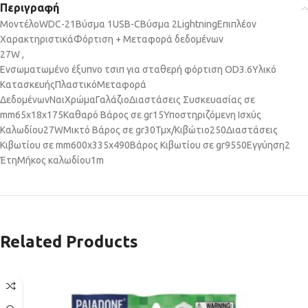
Περιγραφή
Μοντέλο
WDC-21
Βύσμα 1
USB-C
Βύσμα 2
Lightning
Επιπλέον
Χαρακτηριστικά
Φόρτιση + Μεταφορά δεδομένων
27W ,
Ενσωματωμένο έξυπνο τσιπ για σταθερή φόρτιση OD3.6
Υλικό
Κατασκευής
Πλαστικό
Μεταφορά
Δεδομένων
Ναι
Χρώμα
Γαλάζιο
Διαστάσεις Συσκευασίας σε
mm
65x18x175
Καθαρό Βάρος σε gr
15
Υποστηριζόμενη Ισχύς
Καλωδίου
27W
Μικτό Βάρος σε gr
30
Τμχ/Κιβώτιο
250
Διαστάσεις
Κιβωτίου σε mm
600x335x490
Βάρος Κιβωτίου σε gr
9550
Εγγύηση
2
Έτη
Μήκος καλωδίου
1m
Related Products