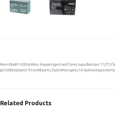
Μοντέλο
BY-02
Επιπλέον Χαρακτηριστικά
Τύπος ακροδεκτών: T1/T2
Υλ
gr
2500
Εγγύηση
1 Έτος
Μέγιστη Ζωή Μπαταρίας
10 Χρόνια
Χωρητικότ
Related Products