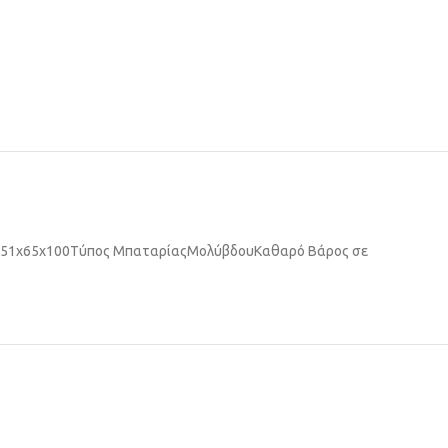
51x65x100
Τύπος Μπαταρίας
Μολύβδου
Καθαρό Βάρος σε