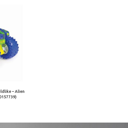
dlike – Alien
20157739)