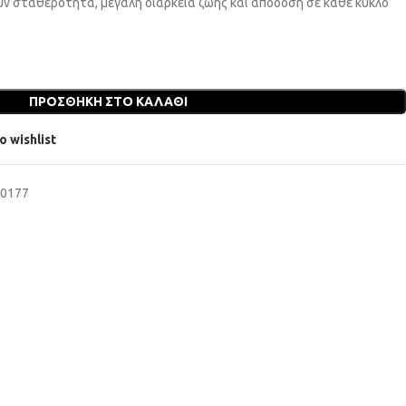
ύν σταθερότητα, μεγάλη διάρκεια ζωής και απόδοση σε κάθε κύκλο
ΠΡΟΣΘΉΚΗ ΣΤΟ ΚΑΛΆΘΙ
o wishlist
50177