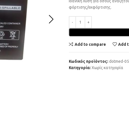
Ιδανική λύση για όσους αναζητο
φόρτισης/εκφόρτισης.
Add to compare
Add t
Κωδικός προϊόντος:
dotmed-0
Κατηγορία:
Χωρίς κατηγορία