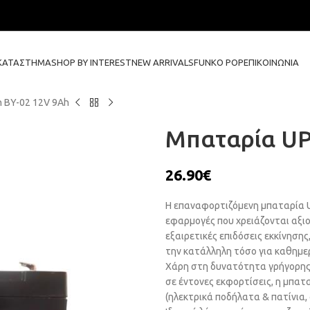
ΚΑΤΆΣΤΗΜΑ
SHOP BY INTEREST
NEW ARRIVALS
FUNKO POP
ΕΠΙΚΟΙΝΩΝΊΑ
 BY-02 12V 9Ah
Μπαταρία UP
26.90
€
Η επαναφορτιζόμενη μπαταρία UP
εφαρμογές που χρειάζονται αξιο
εξαιρετικές επιδόσεις εκκίνηση
την κατάλληλη τόσο για καθημε
Χάρη στη δυνατότητα γρήγορης 
σε έντονες εκφορτίσεις, η μπατ
(ηλεκτρικά ποδήλατα & πατίνια,