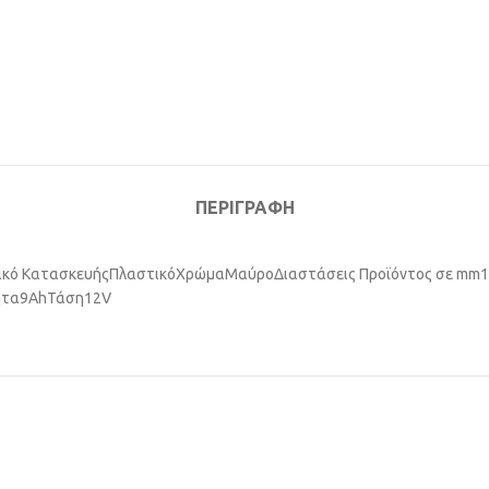
ΠΕΡΙΓΡΑΦΉ
ικό Κατασκευής
Πλαστικό
Χρώμα
Μαύρο
Διαστάσεις Προϊόντος σε mm
1
ητα
9Ah
Τάση
12V