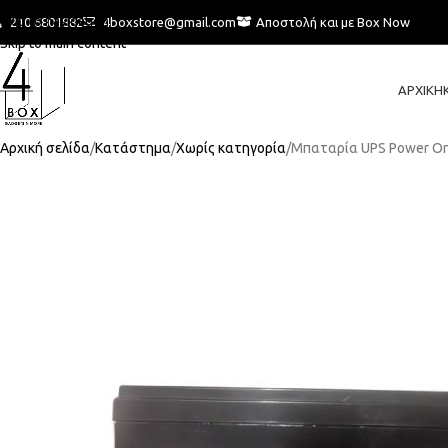
Skip to navigation
210 6801882
4boxstore@gmail.com
Αποστολή και με Box Now
Skip to main content
ΑΡΧΙΚΉ
Αρχική σελίδα
Κατάστημα
Χωρίς κατηγορία
Μπαταρία UPS Power On