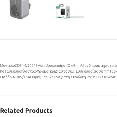
Μοντέλο
CD314/90613
Αδιαβροχοποίηση
Όχι
Επιπλέον Χαρακτηριστικά
Κατασκευής
Πλαστικό
Χρώμα
Γκρι
Διαστάσεις Συσκευασίας σε mm
100
Εισόδου
230V/16A
Θύρες Schuko
1
Μέγιστη Συνολική Ισχύς USB
30W
Με 
Related Products