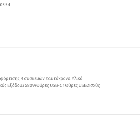
40354
α φόρτισης 4 συσκευών ταυτόχρονα.
Υλικό
χύς Εξόδου
3680W
Θύρες USB-C
1
Θύρες USB
2
Ισχύς