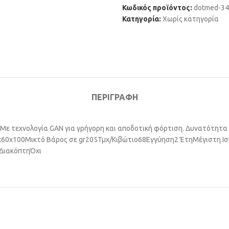
Κωδικός προϊόντος:
dotmed-3
Κατηγορία:
Χωρίς κατηγορία
ΠΕΡΙΓΡΑΦΉ
Με τεχνολογία GAN για γρήγορη και αποδοτική φόρτιση. Δυνατότητ
x60x100
Μικτό Βάρος σε gr
205
Τμχ/Κιβώτιο
68
Εγγύηση
2 Έτη
Μέγιστη Ισ
Διακόπτη
Όχι