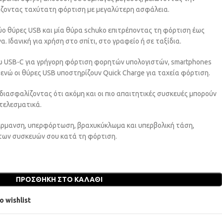
ίζοντας ταχύτατη φόρτιση με μεγαλύτερη ασφάλεια.
ύο θύρες USB και μία θύρα schuko επιτρέποντας τη φόρτιση έως
Ιδανική για χρήση στο σπίτι, στο γραφείο ή σε ταξίδια.
σω USB-C για γρήγορη φόρτιση φορητών υπολογιστών, smartphones
νώ οι θύρες USB υποστηρίζουν Quick Charge για ταχεία φόρτιση.
 διασφαλίζοντας ότι ακόμη και οι πιο απαιτητικές συσκευές μπορούν
τελεσματικά.
έρμανση, υπερφόρτωση, βραχυκύκλωμα και υπερβολική τάση,
των συσκευών σου κατά τη φόρτιση.
ΠΡΟΣΘΉΚΗ ΣΤΟ ΚΑΛΆΘΙ
o wishlist