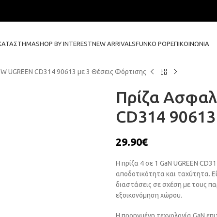
ΚΑΤΆΣΤΗΜΑ
SHOP BY INTEREST
NEW ARRIVALS
FUNKO POP
ΕΠΙΚΟΙΝΩΝΊΑ
0W UGREEN CD314 90613 με 3 Θέσεις Φόρτισης
Πρίζα Ασφαλ
CD314 90613
29.90
€
Η πρίζα 4 σε 1 GaN UGREEN CD31
αποδοτικότητα και ταχύτητα. Ε
διαστάσεις σε σχέση με τους π
εξοικονόμηση χώρου.
Η προηγμένη τεχνολογία GaN επ