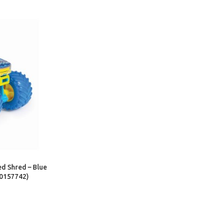
d Shred – Blue
20157742)