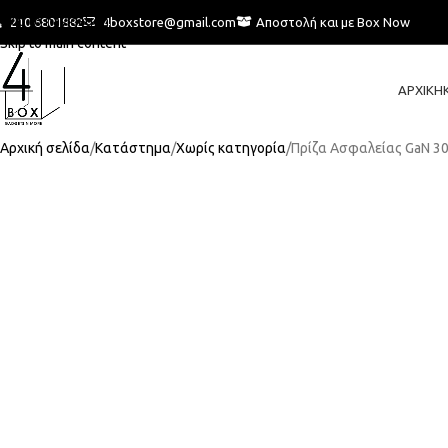
Skip to navigation
210 6801882
4boxstore@gmail.com
Αποστολή και με Box Now
Skip to main content
ΑΡΧΙΚΉ
Αρχική σελίδα
Κατάστημα
Χωρίς κατηγορία
Πρίζα Ασφαλείας GaN 3