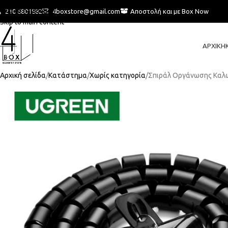
Skip to navigation
210 6801882
4boxstore@gmail.com
Αποστολή και με Box Now
Skip to main content
ΑΡΧΙΚΉ
Αρχική σελίδα
Κατάστημα
Χωρίς κατηγορία
Σπιράλ Οργάνωσης Καλ