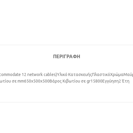
ΠΕΡΙΓΡΑΦΉ
ccommodate 12 network cables)
Υλικό Κατασκευής
Πλαστικό
Χρώμα
Μαύ
βωτίου σε mm
650x500x500
Βάρος Κιβωτίου σε gr
15800
Εγγύηση
2 Έτη