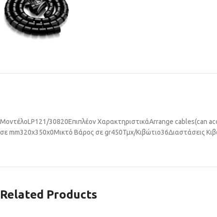
Μοντέλο
LP121/30820
Επιπλέον Χαρακτηριστικά
Arrange cables(can a
σε mm
320x350x0
Μικτό Βάρος σε gr
450
Τμχ/Κιβώτιο
36
Διαστάσεις Κι
Related Products