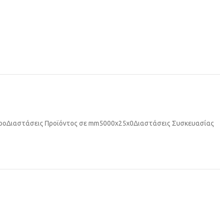
ρο
Διαστάσεις Προϊόντος σε mm
5000x25x0
Διαστάσεις Συσκευασίας