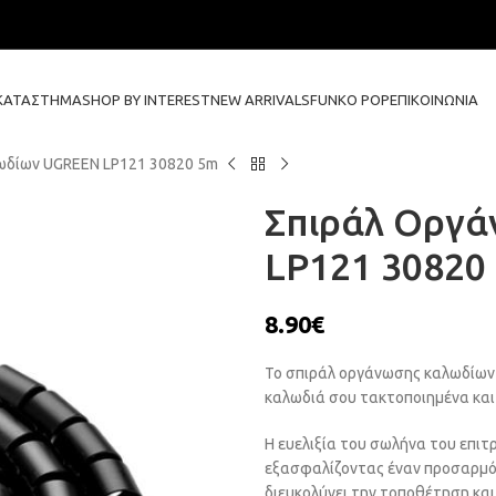
ΚΑΤΆΣΤΗΜΑ
SHOP BY INTEREST
NEW ARRIVALS
FUNKO POP
ΕΠΙΚΟΙΝΩΝΊΑ
ωδίων UGREEN LP121 30820 5m
Σπιράλ Οργ
LP121 30820
8.90
€
Το σπιράλ οργάνωσης καλωδίων U
καλωδιά σου τακτοποιημένα και
Η ευελιξία του σωλήνα του επιτ
εξασφαλίζοντας έναν προσαρμόσ
διευκολύνει την τοποθέτηση κα