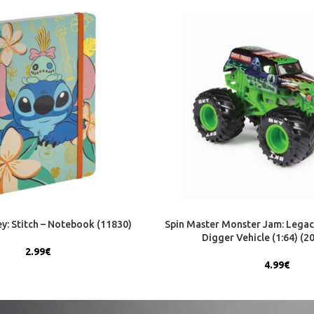
y: Stitch – Notebook (11830)
Spin Master Monster Jam: Legac
Digger Vehicle (1:64) (2
2.99
€
4.99
€