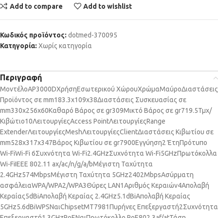
Add to compare
Add to wishlist
Κωδικός προϊόντος:
dotmed-370095
Κατηγορία:
Χωρίς κατηγορία
Περιγραφή
Μοντέλο
AP3000D
Χρήση
Εσωτερικού Χώρου
Χρώμα
Μαύρο
Διαστάσεις
Προϊόντος σε mm
183.3x109x38
Διαστάσεις Συσκευασίας σε
mm
330x256x60
Καθαρό Βάρος σε gr
309
Μικτό Βάρος σε gr
719.5
Τμχ/
Κιβώτιο
10
Λειτουργίες
Access Point
Λειτουργίες
Range
Extender
Λειτουργίες
Mesh
Λειτουργίες
Client
Διαστάσεις Κιβωτίου σε
mm
528x317x347
Βάρος Κιβωτίου σε gr
7900
Εγγύηση
2 Έτη
Πρότυπο
Wi-Fi
Wi-Fi 6
Συχνότητα Wi-Fi
2.4GHz
Συχνότητα Wi-Fi
5GHz
Πρωτόκολλα
Wi-Fi
IEEE 802.11 ax/ac/n/g/a/b
Μέγιστη Ταχύτητα
2.4GΗz
574Mbps
Μέγιστη Ταχύτητα 5GΗz
2402Mbps
Ασύρματη
ασφάλεια
WPA/WPA2/WPA3
Θύρες LAN
1
Αριθμός Κεραιών
4
Απολαβή
Κεραίας
5dBi
Απολαβή Κεραίας 2.4GΗz
5.1dBi
Απολαβή Κεραίας
5GΗz
5.6dBi
WPS
Ναι
Chipset
MT7981
Πυρήνες Επεξεργαστή
2
Συχνότητα
Επεξεργαστή
1.3GHz
PoE
Ναι
Πρωτόκολλο PoE
802.3af/at
Τάση