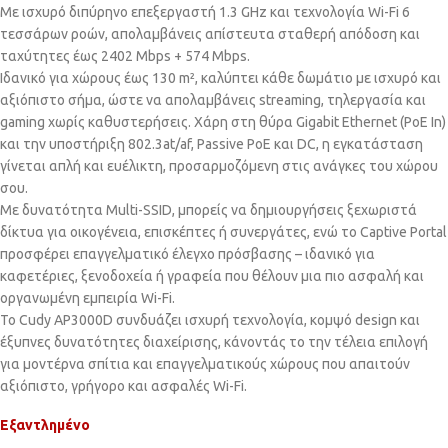
Με ισχυρό διπύρηνο επεξεργαστή 1.3 GHz και τεχνολογία Wi-Fi 6
τεσσάρων ροών, απολαμβάνεις απίστευτα σταθερή απόδοση και
ταχύτητες έως 2402 Mbps + 574 Mbps.
Ιδανικό για χώρους έως 130 m², καλύπτει κάθε δωμάτιο με ισχυρό και
αξιόπιστο σήμα, ώστε να απολαμβάνεις streaming, τηλεργασία και
gaming χωρίς καθυστερήσεις. Χάρη στη θύρα Gigabit Ethernet (PoE In)
και την υποστήριξη 802.3at/af, Passive PoE και DC, η εγκατάσταση
γίνεται απλή και ευέλικτη, προσαρμοζόμενη στις ανάγκες του χώρου
σου.
Με δυνατότητα Multi-SSID, μπορείς να δημιουργήσεις ξεχωριστά
δίκτυα για οικογένεια, επισκέπτες ή συνεργάτες, ενώ το Captive Portal
προσφέρει επαγγελματικό έλεγχο πρόσβασης – ιδανικό για
καφετέριες, ξενοδοχεία ή γραφεία που θέλουν μια πιο ασφαλή και
οργανωμένη εμπειρία Wi-Fi.
Το Cudy AP3000D συνδυάζει ισχυρή τεχνολογία, κομψό design και
έξυπνες δυνατότητες διαχείρισης, κάνοντάς το την τέλεια επιλογή
για μοντέρνα σπίτια και επαγγελματικούς χώρους που απαιτούν
αξιόπιστο, γρήγορο και ασφαλές Wi-Fi.
Εξαντλημένο