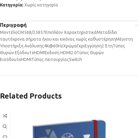
Κατηγορία:
Χωρίς κατηγορία
Περιγραφή
Μοντέλο
CM568/25857
Επιπλέον Χαρακτηριστικά
Μεταδίδει
ταυτόχρονα σήματα ήχου και εικόνας χωρίς καθυστέρηση
Μέγιστη
Υποστήριξη Ανάλυσης
4K@60Hz
Χρώμα
Γκρι
Εγγύηση
2 Έτη
Τύπος
Θυρών Eξόδου
1xHDMI
Έκδοση HDMI
2.0
Τύπος Θυρών
Εισόδου
5xHDMI
Τύπος Λειτουργίας
Switch
Related Products