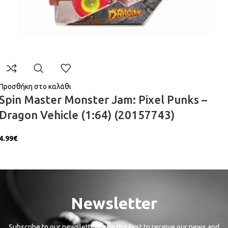
Προσθήκη στο καλάθι
Spin Master Monster Jam: Pixel Punks –
Dragon Vehicle (1:64) (20157743)
4.99
€
Newsletter
Subscribe to our newsletter to be the first to receive our news and