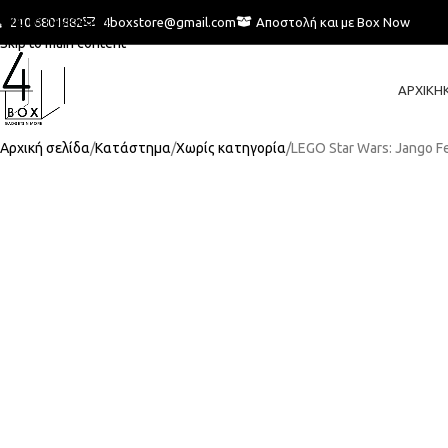
Skip to navigation
210 6801882
4boxstore@gmail.com
Αποστολή και με Box Now
Skip to main content
ΑΡΧΙΚΉ
Αρχική σελίδα
Κατάστημα
Χωρίς κατηγορία
LEGO Star Wars: Jango F