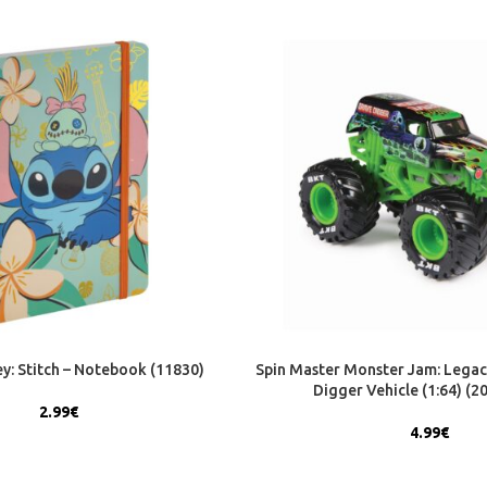
y: Stitch – Notebook (11830)
Spin Master Monster Jam: Legac
Digger Vehicle (1:64) (2
2.99
€
4.99
€