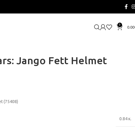
0
0.00
rs: Jango Fett Helmet
et (75408)
0.84 κ.