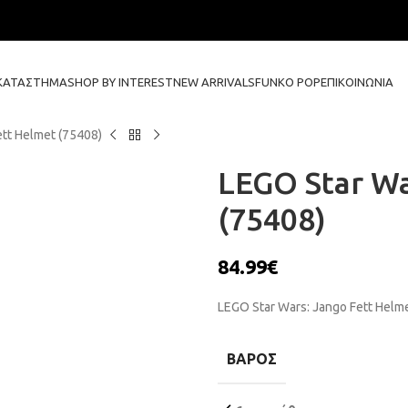
ΚΑΤΆΣΤΗΜΑ
SHOP BY INTEREST
NEW ARRIVALS
FUNKO POP
ΕΠΙΚΟΙΝΩΝΊΑ
ett Helmet (75408)
LEGO Star Wa
(75408)
84.99
€
LEGO Star Wars: Jango Fett Helm
ΒΆΡΟΣ