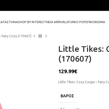
ΚΑΤΆΣΤΗΜΑ
SHOP BY INTEREST
NEW ARRIVALS
FUNKO POP
ΕΠΙΚΟΙΝΩΝΊΑ
– Fairy Cozy (170607)
Little Tikes:
(170607)
129.99
€
Little Tikes: Cozy Coupe – Fairy 
ΒΆΡΟΣ