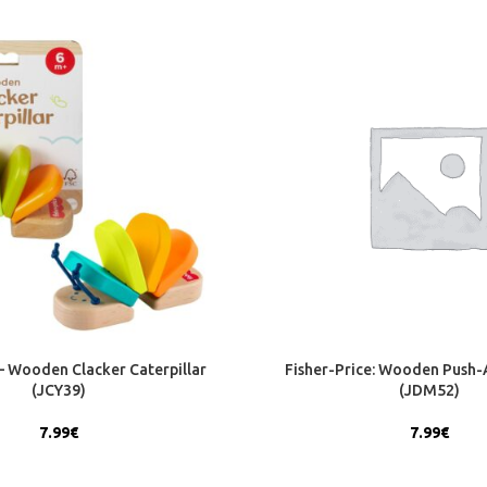
 – Wooden Clacker Caterpillar
Fisher-Price: Wooden Push
(JCY39)
(JDM52)
7.99
€
7.99
€