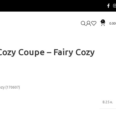
0
0.00
 Cozy Coupe – Fairy Cozy
Cozy (170607)
8.25 κ.