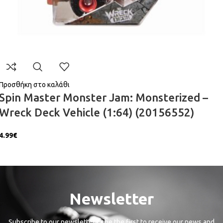
Προσθήκη στο καλάθι
Spin Master Monster Jam: Monsterized –
Wreck Deck Vehicle (1:64) (20156552)
4.99
€
Newsletter
Subscribe to our newsletter to be the first to receive our news and