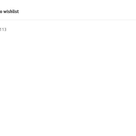
o wishlist
6113