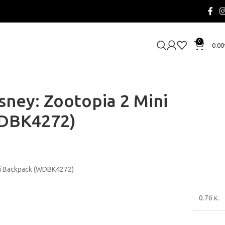
0
0.00
sney: Zootopia 2 Mini
DBK4272)
ni Backpack (WDBK4272)
0.76 κ.