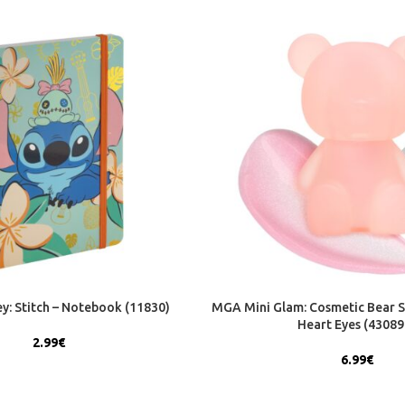
y: Stitch – Notebook (11830)
MGA Mini Glam: Cosmetic Bear S
Heart Eyes (43089
2.99
€
6.99
€