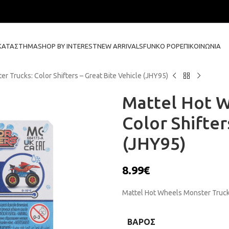
ΚΑΤΆΣΤΗΜΑ
SHOP BY INTEREST
NEW ARRIVALS
FUNKO POP
ΕΠΙΚΟΙΝΩΝΊΑ
r Trucks: Color Shifters – Great Bite Vehicle (JHY95)
Mattel Hot W
Color Shifter
(JHY95)
8.99
€
Mattel Hot Wheels Monster Trucks:
ΒΆΡΟΣ