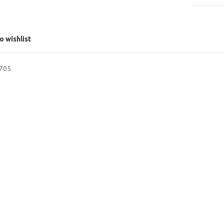
o wishlist
6705