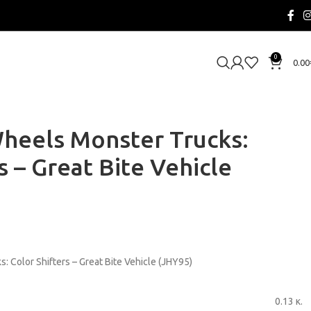
0
0.00
heels Monster Trucks:
s – Great Bite Vehicle
 Color Shifters – Great Bite Vehicle (JHY95)
0.13 κ.