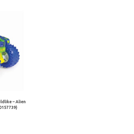
dlike – Alien
20157739)