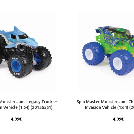
Monster Jam: Legacy Trucks –
Spin Master Monster Jam: Chil
 Vehicle (1:64) (20156551)
Invasion Vehicle (1:64) (
4.99
€
4.99
€