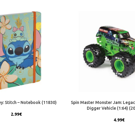
y: Stitch – Notebook (11830)
Spin Master Monster Jam: Legac
Digger Vehicle (1:64) (2
2.99
€
4.99
€