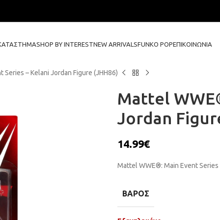
ΚΑΤΆΣΤΗΜΑ
SHOP BY INTEREST
NEW ARRIVALS
FUNKO POP
ΕΠΙΚΟΙΝΩΝΊΑ
Series – Kelani Jordan Figure (JHH86)
Mattel WWE®:
Jordan Figur
14.99
€
Mattel WWE®: Main Event Series –
ΒΆΡΟΣ