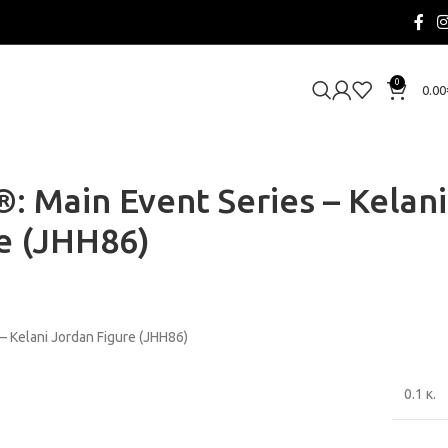
0
0.00
 Main Event Series – Kelani
e (JHH86)
 Kelani Jordan Figure (JHH86)
0.1 κ.