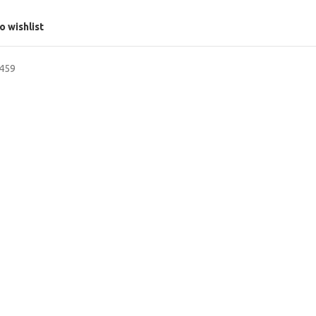
o wishlist
6459