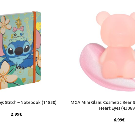
y: Stitch – Notebook (11830)
MGA Mini Glam: Cosmetic Bear S
Heart Eyes (43089
2.99
€
6.99
€