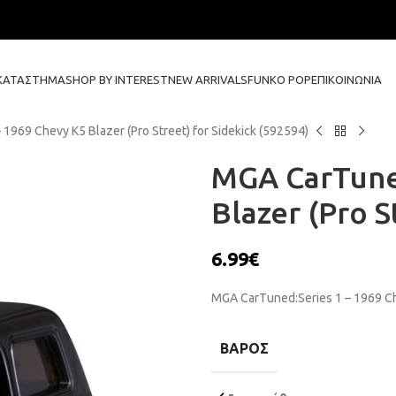
ΚΑΤΆΣΤΗΜΑ
SHOP BY INTEREST
NEW ARRIVALS
FUNKO POP
ΕΠΙΚΟΙΝΩΝΊΑ
1969 Chevy K5 Blazer (Pro Street) for Sidekick (592594)
MGA CarTuned
Blazer (Pro S
6.99
€
MGA CarTuned:Series 1 – 1969 Che
ΒΆΡΟΣ