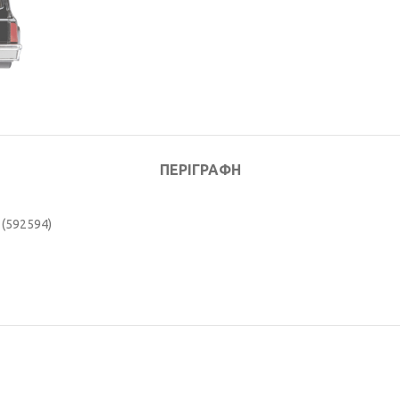
ΠΕΡΙΓΡΑΦΉ
k (592594)