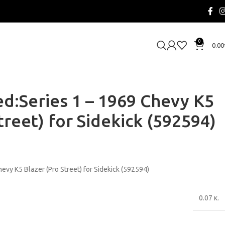
0
0.00
:Series 1 – 1969 Chevy K5
treet) for Sidekick (592594)
vy K5 Blazer (Pro Street) for Sidekick (592594)
0.07 κ.