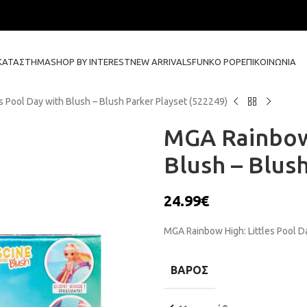
ΚΑΤΆΣΤΗΜΑ
SHOP BY INTEREST
NEW ARRIVALS
FUNKO POP
ΕΠΙΚΟΙΝΩΝΊΑ
s Pool Day with Blush – Blush Parker Playset (522249)
MGA Rainbow 
Blush – Blus
24.99
€
MGA Rainbow High: Littles Pool D
ΒΆΡΟΣ