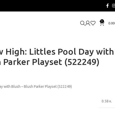
0
0.00
High: Littles Pool Day with
h Parker Playset (522249)
ay with Blush – Blush Parker Playset (522249)
0.58 κ.