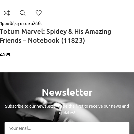
Προσθήκη στο καλάθι
Totum Marvel: Spidey & His Amazing
Friends – Notebook (11823)
2.99
€
Newsletter
Subscribe to our newsletter to be the first to receive our news and
updates!