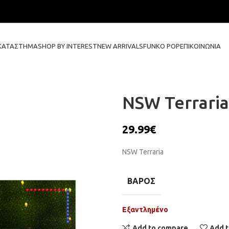
ΚΑΤΆΣΤΗΜΑ
SHOP BY INTEREST
NEW ARRIVALS
FUNKO POP
ΕΠΙΚΟΙΝΩΝΊΑ
NSW Terraria
29.99
€
NSW Terraria
ΒΆΡΟΣ
Εξαντλημένο
Add to compare
Add t