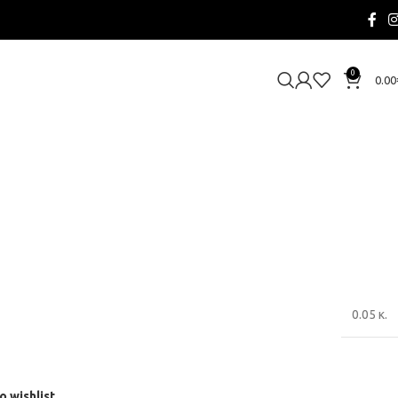
0
0.00
0.05 κ.
o wishlist