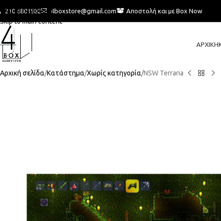
Skip to navigation
210 6801882
4boxstore@gmail.com
Αποστολή και με Box Now
Skip to main content
ΑΡΧΙΚΉ
Αρχική σελίδα
Κατάστημα
Χωρίς κατηγορία
NSW Terraria