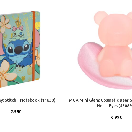
y: Stitch – Notebook (11830)
MGA Mini Glam: Cosmetic Bear S
Heart Eyes (43089
2.99
€
6.99
€