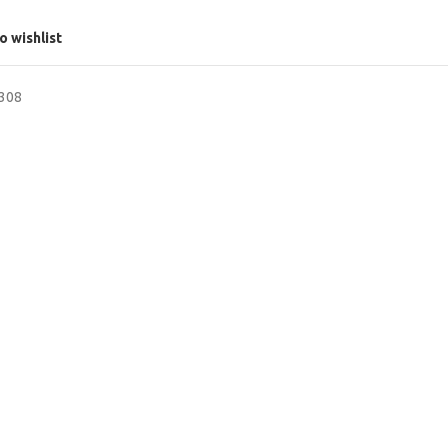
o wishlist
0308