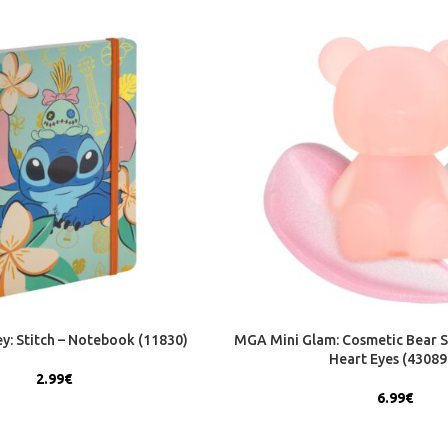
y: Stitch – Notebook (11830)
MGA Mini Glam: Cosmetic Bear S
Heart Eyes (43089
2.99
€
6.99
€