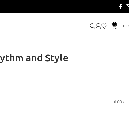
0
0.00
hythm and Style
0.08 κ.