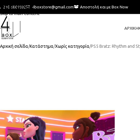
Skip to navigation
210 6801882
4boxstore@gmail.com
Αποστολή και με Box Now
Skip to main content
ΑΡΧΙΚΉ
Αρχική σελίδα
Κατάστημα
Χωρίς κατηγορία
PS5 Bratz: Rhythm and St