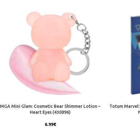
MGA Mini Glam: Cosmetic Bear Shimmer Lotion –
Totum Marvel: 
Heart Eyes (430896)
6.99
€