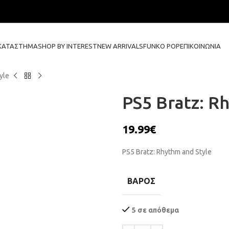
ΚΑΤΆΣΤΗΜΑ
SHOP BY INTEREST
NEW ARRIVALS
FUNKO POP
ΕΠΙΚΟΙΝΩΝΊΑ
yle
PS5 Bratz: R
19.99
€
PS5 Bratz: Rhythm and Style
ΒΆΡΟΣ
5 σε απόθεμα