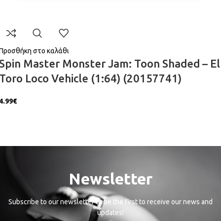
Προσθήκη στο καλάθι
Spin Master Monster Jam: Toon Shaded – El
Toro Loco Vehicle (1:64) (20157741)
4.99
€
Newsletter
Subscribe to our newsletter to be the first to receive our news and
updates!