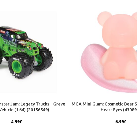
ster Jam: Legacy Trucks – Grave
MGA Mini Glam: Cosmetic Bear S
ehicle (1:64) (20156549)
Heart Eyes (43089
4.99
€
6.99
€