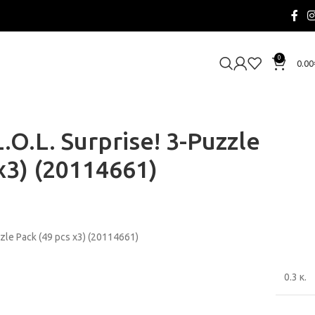
0
0.00
.O.L. Surprise! 3-Puzzle
x3) (20114661)
zzle Pack (49 pcs x3) (20114661)
0.3 κ.