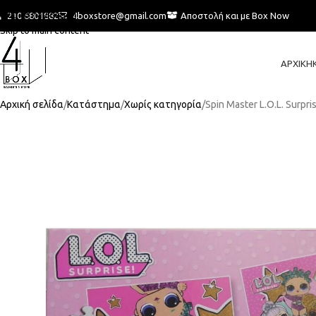
Skip to navigation
210 6801882
4boxstore@gmail.com
Αποστολή και με Box Now
Skip to main content
ΑΡΧΙΚΉ
Αρχική σελίδα
Κατάστημα
Χωρίς κατηγορία
Spin Master L.O.L. Surpri