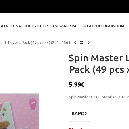
ΚΑΤΆΣΤΗΜΑ
SHOP BY INTEREST
NEW ARRIVALS
FUNKO POP
ΕΠΙΚΟΙΝΩΝΊΑ
se! 3-Puzzle Pack (49 pcs x3) (20114661)
Spin Master L
Pack (49 pcs 
5.99
€
Spin Master L.O.L. Surprise! 3-Pu
ΒΆΡΟΣ