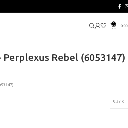
0
0.00
– Perplexus Rebel (6053147)
6053147)
0.37 κ.