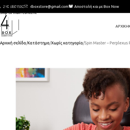
Skip to navigation
210 6801882
4boxstore@gmail.com
Αποστολή και με Box Now
Skip to main content
ΑΡΧΙΚΉ
Αρχική σελίδα
Κατάστημα
Χωρίς κατηγορία
Spin Master – Perplexus