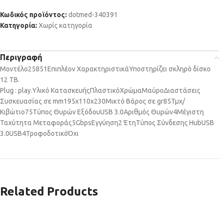
Κωδικός προϊόντος:
dotmed-340391
Κατηγορία:
Χωρίς κατηγορία
Περιγραφή
Μοντέλο
25851
Επιπλέον Χαρακτηριστικά
Υποστηρίζει σκληρό δίσκο
12 TB.
Plug : play.
Υλικό Κατασκευής
Πλαστικό
Χρώμα
Μαύρο
Διαστάσεις
Συσκευασίας σε mm
195x110x230
Μικτό Βάρος σε gr
85
Τμχ/
Κιβώτιο
75
Τύπος Θυρών Εξόδου
USB 3.0
Αριθμός Θυρών
4
Μέγιστη
Ταχύτητα Μεταφοράς
5Gbps
Εγγύηση
2 Έτη
Τύπος Σύνδεσης Hub
USB
3.0
USB
4
Τροφοδοτικό
Όχι
Related Products