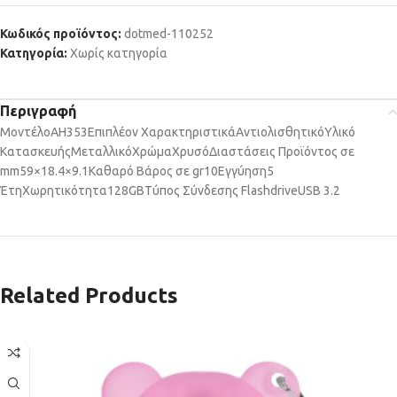
Κωδικός προϊόντος:
dotmed-110252
Κατηγορία:
Χωρίς κατηγορία
Περιγραφή
Μοντέλο
AH353
Επιπλέον Χαρακτηριστικά
Αντιολισθητικό
Υλικό
Κατασκευής
Μεταλλικό
Χρώμα
Χρυσό
Διαστάσεις Προϊόντος σε
mm
59×18.4×9.1
Καθαρό Βάρος σε gr
10
Εγγύηση
5
Έτη
Χωρητικότητα
128GB
Τύπος Σύνδεσης Flashdrive
USB 3.2
Related Products