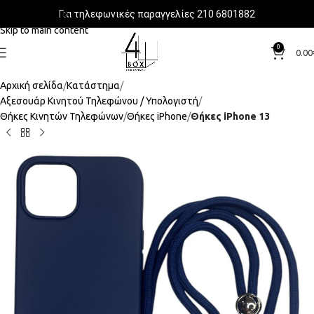
Για τηλεφωνικές παραγγελίες 210 6801882
Skip to navigation
Skip to main content
0
0.00
Αρχική σελίδα
Κατάστημα
Αξεσουάρ Κινητού Τηλεφώνου / Υπολογιστή
Θήκες Κινητών Τηλεφώνων
Θήκες iPhone
Θήκες iPhone 13