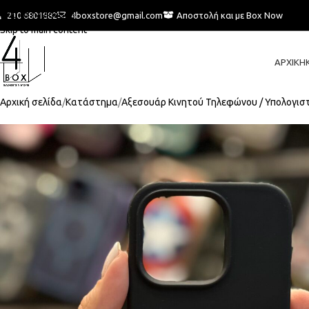
Skip to navigation
210 6801882
4boxstore@gmail.com
Αποστολή και με Box Now
Skip to main content
ΑΡΧΙΚΉ
Αρχική σελίδα
Κατάστημα
Αξεσουάρ Κινητού Τηλεφώνου / Υπολογισ