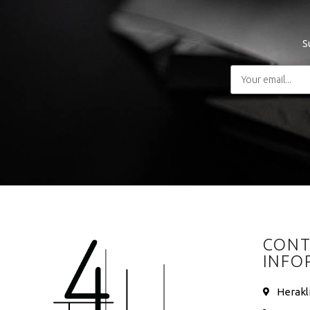
S
CONT
INFO
Herakl