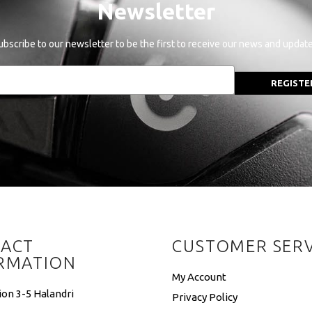
Newsletter
ubscribe to our newsletter to be the first to receive our news and update
REGISTE
ACT
CUSTOMER SERV
RMATION
My Account
ion 3-5 Halandri
Privacy Policy