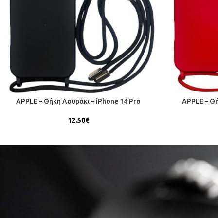
APPLE – Θήκη Λουράκι – iPhone 14 Pro
APPLE – Θή
12.50
€