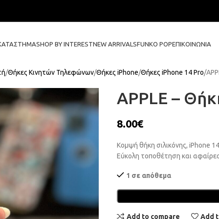
ΚΑΤΆΣΤΗΜΑ
SHOP BY INTEREST
NEW ARRIVALS
FUNKO POP
ΕΠΙΚΟΙΝΩΝΊΑ
τή
Θήκες Κινητών Τηλεφώνων
Θήκες iPhone
Θήκες iPhone 14 Pro
APPL
APPLE – Θήκη
8.00
€
Κομψή θήκη σιλικόνης, iPhone 1
Εύκολη τοποθέτηση και αφαίρεσ
1 σε απόθεμα
Add to compare
Add t