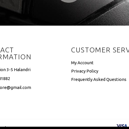
ACT
CUSTOMER SERV
RMATION
My Account
ion 3-5 Halandri
Privacy Policy
01882
Frequently Asked Questions
tore@gmail.com
ouch