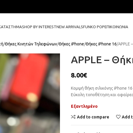
ΚΑΤΆΣΤΗΜΑ
SHOP BY INTEREST
NEW ARRIVALS
FUNKO POP
ΕΠΙΚΟΙΝΩΝΊΑ
τή
Θήκες Κινητών Τηλεφώνων
Θήκες iPhone
Θήκες iPhone 16
APPLE –
APPLE – Θήκη
8.00
€
Κομψή θήκη σιλικόνης iPhone 16
Εύκολη τοποθέτηση και αφαίρεσ
Εξαντλημένο
Add to compare
Add t