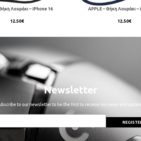
Θήκη Λουράκι – iPhone 16
APPLE – Θήκη Λουράκι – 
12.50
€
12.50
€
Newsletter
ubscribe to our newsletter to be the first to receive our news and update
REGISTE