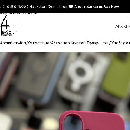
Skip to navigation
210 6801882
4boxstore@gmail.com
Αποστολή και με Box Now
Skip to main content
ΑΡΧΙΚΉ
Αρχική σελίδα
Κατάστημα
Αξεσουάρ Κινητού Τηλεφώνου / Υπολογισ