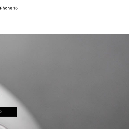
iPhone 16
s!
R