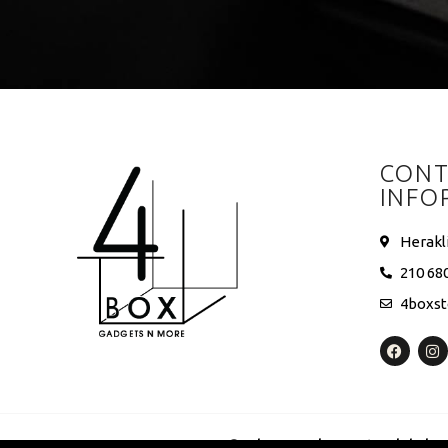
CONT
INFO
Herakl
210 68
4boxs
4 Box ©
Eshop Development
–
Global T