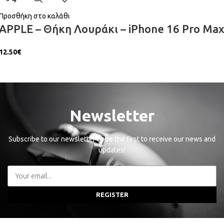
Προσθήκη στο καλάθι
APPLE – Θήκη Λουράκι – iPhone 16 Pro Ma
12.50
€
Newsletter
Subscribe to our newsletter to be the first to receive our news and
updates!
REGISTER