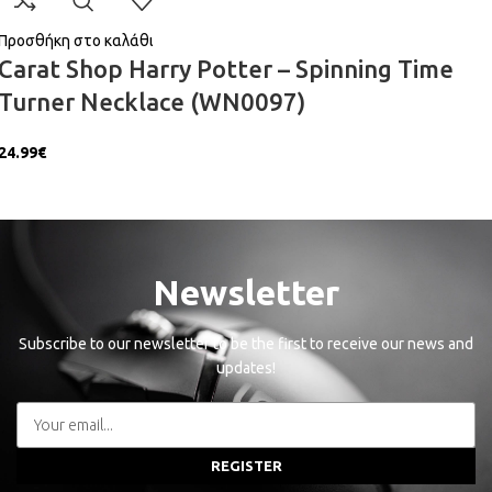
Προσθήκη στο καλάθι
Carat Shop Harry Potter – Spinning Time
Turner Necklace (WN0097)
24.99
€
Newsletter
Subscribe to our newsletter to be the first to receive our news and
updates!
REGISTER