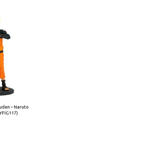
puden – Naruto
YFIG117)