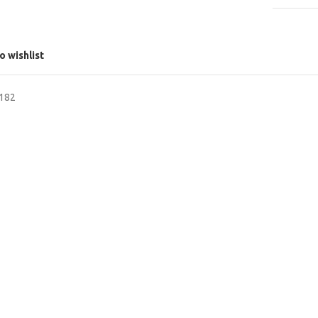
o wishlist
3182