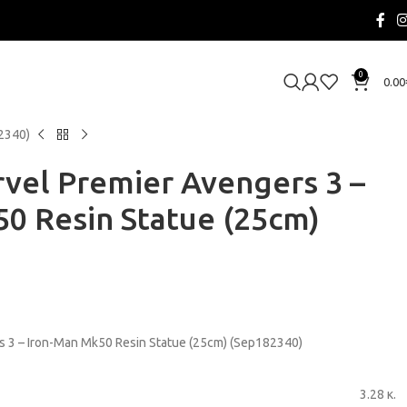
0
0.00
2340)
vel Premier Avengers 3 –
0 Resin Statue (25cm)
 3 – Iron-Man Mk50 Resin Statue (25cm) (Sep182340)
3.28 κ.