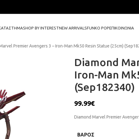
ΚΑΤΆΣΤΗΜΑ
SHOP BY INTEREST
NEW ARRIVALS
FUNKO POP
ΕΠΙΚΟΙΝΩΝΊΑ
arvel Premier Avengers 3 – Iron-Man Mk50 Resin Statue (25cm) (Sep18
Diamond Mar
Iron-Man Mk5
(Sep182340)
99.99
€
Diamond Marvel Premier Avengers
ΒΆΡΟΣ