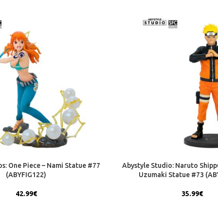
os: One Piece – Nami Statue #77
Abystyle Studio: Naruto Ship
(ABYFIG122)
Uzumaki Statue #73 (AB
42.99
€
35.99
€