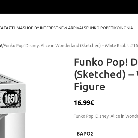
ΚΑΤΆΣΤΗΜΑ
SHOP BY INTEREST
NEW ARRIVALS
FUNKO POP
ΕΠΙΚΟΙΝΩΝΊΑ
p!
Funko Pop! Disney: Alice in Wonderland (Sketched) – White Rabbit #16
Funko Pop! D
(Sketched) –
Figure
16.99
€
Funko Pop! Disney: Alice in Wond
ΒΆΡΟΣ