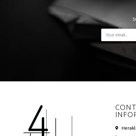
S
CONT
INFO
Herakl