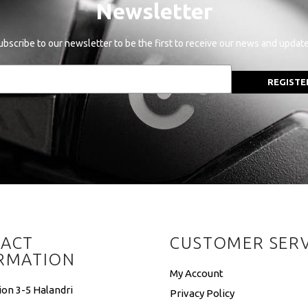
Newsletter
ubscribe to our newsletter to be the first to receive our news and update
REGISTE
ACT
CUSTOMER SERV
RMATION
My Account
ion 3-5 Halandri
Privacy Policy