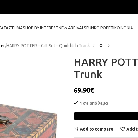
ΚΑΤΆΣΤΗΜΑ
SHOP BY INTEREST
NEW ARRIVALS
FUNKO POP
ΕΠΙΚΟΙΝΩΝΊΑ
ter
HARRY POTTER – Gift Set – Quidditch Trunk
HARRY POTTER
Trunk
69.90
€
1 σε απόθεμα
Add to compare
Add t